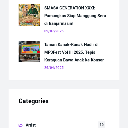
SMASA GENERATION XXXI:
Pamungkas Siap Manggung Seru
di Banjarmasin!
09/07/2025
Taman Kanak-Kanak Hadir di
MP3Fest Vol III 2025, Tepis
Keraguan Bawa Anak ke Konser
26/04/2025
Categories
Artist
19