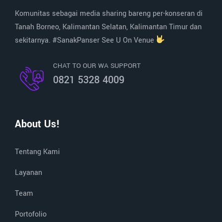
Komunitas sebagai media sharing bareng per-konseran di
Tanah Borneo, Kalimantan Selatan, Kalimantan Timur dan
sekitarnya. #SanakPanser See U On Venue
CHAT TO OUR WA SUPPORT
0821 5328 4009
About Us!
Tentang Kami
Layanan
Team
Portofolio