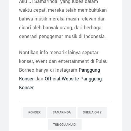
Aku Di Samarinda’ yang ludes dalam
waktu cepat, mereka telah membuktikan
bahwa musik mereka masih relevan dan
dicari oleh banyak orang, dari berbagai
generasi penggemar musik di Indonesia.
Nantikan info menarik lainya seputar
konser, event dan entertainment di Pulau
Borneo hanya di Instagram
Panggung
Konser
dan
Official Website Panggung
Konser
KONSER
SAMARINDA
SHEILA ON 7
TUNGGU AKU DI