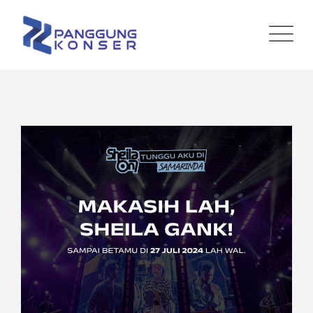
Skip
to
content