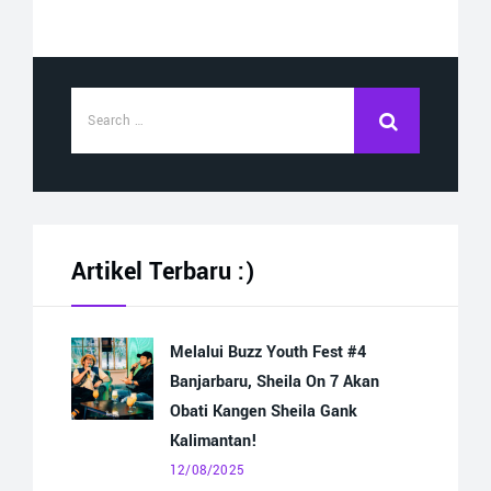
Artikel Terbaru :)
Melalui Buzz Youth Fest #4
Banjarbaru, Sheila On 7 Akan
Obati Kangen Sheila Gank
Kalimantan!
12/08/2025