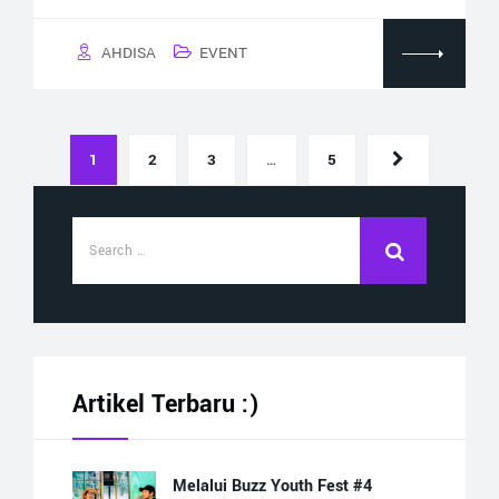
AHDISA
EVENT
1
2
3
…
5
Artikel Terbaru :)
Melalui Buzz Youth Fest #4