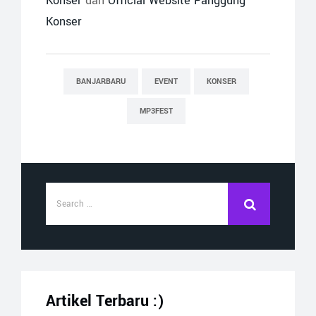
Konser
dan
Official Website Panggung
Konser
BANJARBARU
EVENT
KONSER
MP3FEST
Artikel Terbaru :)