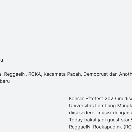
ru
s, ReggaeIN, RCKA, Kacamata Pacah, Democrust dan Anot
rbaru
Konser Eftefest 2023 ini di
Universitas Lambung Mangku
diisi sederet musisi denga
Today bakal jadi guest star.
ReggaeIN, Rockapudink (RC