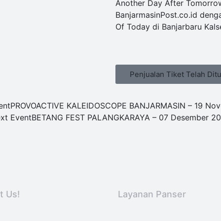
Another Day After Tomorrow 
BanjarmasinPost.co.id deng
Of Today di Banjarbaru Kals
Penjualan Tiket Telah Dit
ent
PROVOACTIVE KALEIDOSCOPE BANJARMASIN – 19 Nov
xt Event
BETANG FEST PALANGKARAYA – 07 Desember 2
t Us!
Layanan Panser